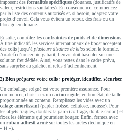
imposent des
formalités spécifiques
(douanes, justificatifs de
valeur, restrictions sanitaires). En conséquence, commencez
par la liste des contenus autorisés et, si besoin, adaptez votre
projet d’envoi. Cela vous évitera un retour, des frais ou un
blocage en douane.
Ensuite, contrôlez les
contraintes de poids et de dimensions
.
À titre indicatif, les services internationaux de bpost acceptent
des colis jusqu’à
plusieurs dizaines de kilos
selon la formule.
Au-delà d’un certain gabarit, l’envoi doit basculer sur une
solution fret dédiée. Ainsi, vous restez dans le cadre prévu,
sans surprise au guichet ni refus d’acheminement.
2) Bien préparer votre colis : protéger, identifier, sécuriser
Un emballage soigné est votre première assurance. Pour
commencer, choisissez un
carton rigide
, en bon état, de taille
proportionnée au contenu. Remplissez les vides avec un
calage amortissant
(papier froissé, cellulose, mousse). Pour
les objets fragiles, doublez la paroi (coffrage, double-carton) et
fixez les éléments qui pourraient bouger. Enfin, fermez avec
un
ruban adhésif armé
sur toutes les arêtes (technique en
« H »).