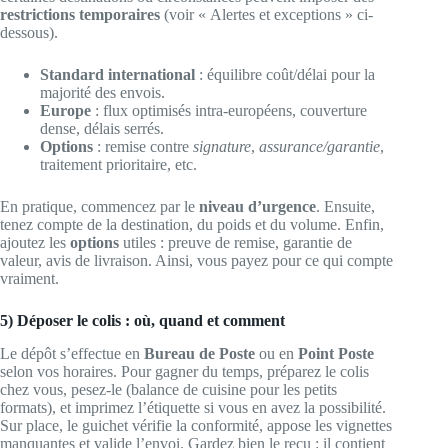
restrictions temporaires
(voir « Alertes et exceptions » ci-
dessous).
Standard international
: équilibre coût/délai pour la
majorité des envois.
Europe
: flux optimisés intra-européens, couverture
dense, délais serrés.
Options
: remise contre
signature
,
assurance/garantie
,
traitement prioritaire, etc.
En pratique, commencez par le
niveau d’urgence
. Ensuite,
tenez compte de la destination, du poids et du volume. Enfin,
ajoutez les
options
utiles : preuve de remise, garantie de
valeur, avis de livraison. Ainsi, vous payez pour ce qui compte
vraiment.
5) Déposer le colis : où, quand et comment
Le dépôt s’effectue en
Bureau de Poste
ou en
Point Poste
selon vos horaires. Pour gagner du temps, préparez le colis
chez vous, pesez-le (balance de cuisine pour les petits
formats), et imprimez l’étiquette si vous en avez la possibilité.
Sur place, le guichet vérifie la conformité, appose les vignettes
manquantes et valide l’envoi. Gardez bien le reçu : il contient