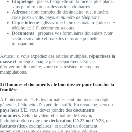
Étiquetage
: placez l’étiquette sur la face la plus plane,
sans pli ni ruban par-dessus le code-barres.
Adresse
: nom complet du destinataire, rue, numéro,
code postal, ville, pays, et
numéro de téléphone
.
Copie interne
: glissez une fiche destinataire (adresse +
téléphone) à l’intérieur en secours.
Documents
: préparez vos formulaires douaniers (voir
section suivante) et fixez-les dans une pochette
transparente.
Astuce : si vous expédiez des articles multiples,
répartissez la
masse
et protégez chaque pièce séparément. En cas
d’ouverture douanière, votre colis résistera mieux aux
manipulations.
3) Douanes et documents : le bon dossier pour franchir la
frontière
À l’intérieur de l’UE, les formalités sont minimes : en règle
générale, l’étiquette d’expédition suffit. En revanche, vers un
pays hors UE
, vous devez joindre des
documents
douaniers
. Selon la valeur et la nature de l’envoi,
l’administration exige une
déclaration CN22 ou CN23
, des
factures
(deux exemplaires), et parfois un document
administratif (seuils de valeur). En pratique, décrivez