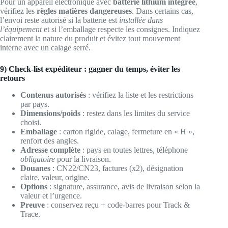
Pour un appareil électronique avec
batterie lithium intégrée
,
vérifiez les
règles matières dangereuses
. Dans certains cas,
l’envoi reste autorisé si la batterie est
installée dans
l’équipement
et si l’emballage respecte les consignes. Indiquez
clairement la nature du produit et évitez tout mouvement
interne avec un calage serré.
9) Check-list expéditeur : gagner du temps, éviter les
retours
Contenus autorisés
: vérifiez la liste et les restrictions
par pays.
Dimensions/poids
: restez dans les limites du service
choisi.
Emballage
: carton rigide, calage, fermeture en « H »,
renfort des angles.
Adresse complète
: pays en toutes lettres, téléphone
obligatoire
pour la livraison.
Douanes
: CN22/CN23, factures (x2), désignation
claire, valeur, origine.
Options
: signature, assurance, avis de livraison selon la
valeur et l’urgence.
Preuve
: conservez reçu + code-barres pour Track &
Trace.