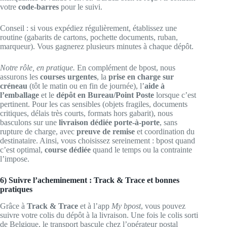
votre
code-barres
pour le suivi.
Conseil : si vous expédiez régulièrement, établissez une
routine (gabarits de cartons, pochette documents, ruban,
marqueur). Vous gagnerez plusieurs minutes à chaque dépôt.
Notre rôle, en pratique.
En complément de bpost, nous
assurons les
courses urgentes
, la
prise en charge sur
créneau
(tôt le matin ou en fin de journée), l’
aide à
l’emballage
et le
dépôt en Bureau/Point Poste
lorsque c’est
pertinent. Pour les cas sensibles (objets fragiles, documents
critiques, délais très courts, formats hors gabarit), nous
basculons sur une
livraison dédiée porte-à-porte
, sans
rupture de charge, avec
preuve de remise
et coordination du
destinataire. Ainsi, vous choisissez sereinement : bpost quand
c’est optimal,
course dédiée
quand le temps ou la contrainte
l’impose.
6) Suivre l’acheminement : Track & Trace et bonnes
pratiques
Grâce à
Track & Trace
et à l’app
My bpost
, vous pouvez
suivre votre colis du dépôt à la livraison. Une fois le colis sorti
de Belgique, le transport bascule chez l’opérateur postal