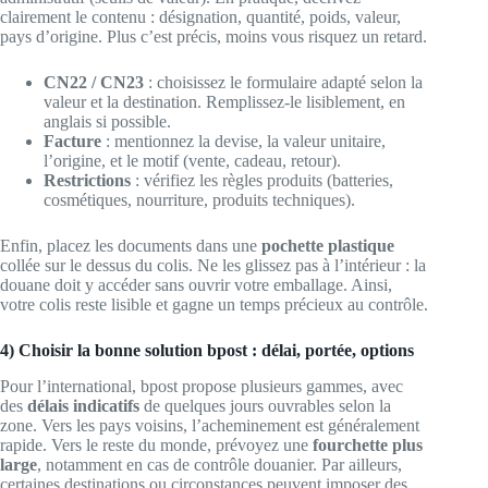
clairement le contenu : désignation, quantité, poids, valeur,
pays d’origine. Plus c’est précis, moins vous risquez un retard.
CN22 / CN23
: choisissez le formulaire adapté selon la
valeur et la destination. Remplissez-le lisiblement, en
anglais si possible.
Facture
: mentionnez la devise, la valeur unitaire,
l’origine, et le motif (vente, cadeau, retour).
Restrictions
: vérifiez les règles produits (batteries,
cosmétiques, nourriture, produits techniques).
Enfin, placez les documents dans une
pochette plastique
collée sur le dessus du colis. Ne les glissez pas à l’intérieur : la
douane doit y accéder sans ouvrir votre emballage. Ainsi,
votre colis reste lisible et gagne un temps précieux au contrôle.
4) Choisir la bonne solution bpost : délai, portée, options
Pour l’international, bpost propose plusieurs gammes, avec
des
délais indicatifs
de quelques jours ouvrables selon la
zone. Vers les pays voisins, l’acheminement est généralement
rapide. Vers le reste du monde, prévoyez une
fourchette plus
large
, notamment en cas de contrôle douanier. Par ailleurs,
certaines destinations ou circonstances peuvent imposer des