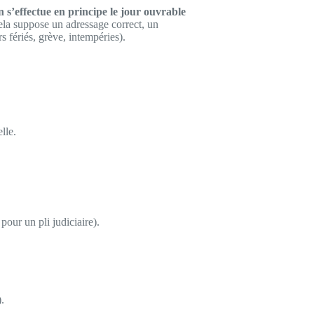
n s’effectue en principe le jour ouvrable
Cela suppose un adressage correct, un
 fériés, grève, intempéries).
lle.
our un pli judiciaire).
).