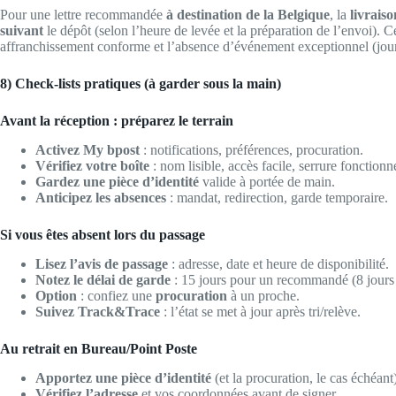
Pour une lettre recommandée
à destination de la Belgique
, la
livraiso
suivant
le dépôt (selon l’heure de levée et la préparation de l’envoi). 
affranchissement conforme et l’absence d’événement exceptionnel (jours
8) Check-lists pratiques (à garder sous la main)
Avant la réception : préparez le terrain
Activez My bpost
: notifications, préférences, procuration.
Vérifiez votre boîte
: nom lisible, accès facile, serrure fonctionne
Gardez une pièce d’identité
valide à portée de main.
Anticipez les absences
: mandat, redirection, garde temporaire.
Si vous êtes absent lors du passage
Lisez l’avis de passage
: adresse, date et heure de disponibilité.
Notez le délai de garde
: 15 jours pour un recommandé (8 jours p
Option
: confiez une
procuration
à un proche.
Suivez Track&Trace
: l’état se met à jour après tri/relève.
Au retrait en Bureau/Point Poste
Apportez une pièce d’identité
(et la procuration, le cas échéant
Vérifiez l’adresse
et vos coordonnées avant de signer.