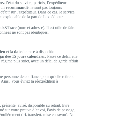
z l’état du suivi et, parfois, l’expéditeur.
’un
recommandé
ne sont pas toujours
détail
sur l’expéditeur. Dans ce cas, le service
 exploitable de la part de l’expéditeur.
ack&Trace (nom et adresse). Il est utile de faire
données ne sont pas identiques.
lieu
et la
date
de mise à disposition
gardée 15 jours calendrier
. Passé ce délai, elle
régime plus strict, avec un délai de garde réduit
e personne de confiance pour qu’elle retire le
 Ainsi, vous évitez la réexpédition à
 présenté, avisé, disponible au retrait, livré.
é sur votre preuve d’envoi, l’avis de passage,
gulièrement (tri, transfert, mise en rayon). Ne