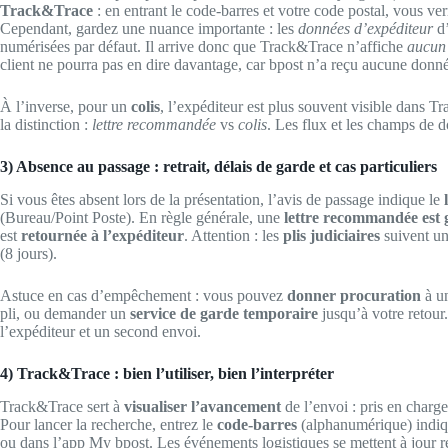
Track&Trace
: en entrant le code-barres et votre code postal, vous verre
Cependant, gardez une nuance importante : les
données d’expéditeur
d
numérisées par défaut. Il arrive donc que Track&Trace n’affiche
aucun 
client ne pourra pas en dire davantage, car bpost n’a reçu aucune donnée
À l’inverse, pour un
colis
, l’expéditeur est plus souvent visible dans Tr
la distinction :
lettre recommandée
vs
colis
. Les flux et les champs de 
3) Absence au passage : retrait, délais de garde et cas particuliers
Si vous êtes absent lors de la présentation, l’avis de passage indique le
(Bureau/Point Poste). En règle générale, une
lettre recommandée est 
est
retournée à l’expéditeur
. Attention : les
plis judiciaires
suivent un 
(8 jours).
Astuce en cas d’empêchement : vous pouvez
donner procuration
à un
pli, ou demander un
service de garde temporaire
jusqu’à votre retour.
l’expéditeur et un second envoi.
4) Track&Trace : bien l’utiliser, bien l’interpréter
Track&Trace sert à
visualiser l’avancement
de l’envoi : pris en charge,
Pour lancer la recherche, entrez le
code-barres
(alphanumérique) indiqu
ou dans l’app My bpost. Les événements logistiques se mettent à jour ré