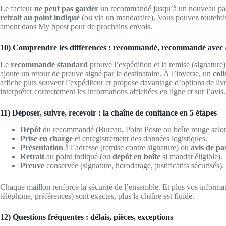
Le facteur
ne peut pas garder
un recommandé jusqu’à un nouveau passa
retrait au point indiqué
(ou via un mandataire). Vous pouvez toutefo
amont dans My bpost pour de prochains envois.
10) Comprendre les différences : recommandé, recommandé avec 
Le
recommandé standard
prouve l’expédition et la remise (signature
ajoute un retour de preuve signé par le destinataire. À l’inverse, un
coli
affiche plus souvent l’expéditeur et propose davantage d’options de livr
interpréter correctement les informations affichées en ligne et sur l’avis.
11) Déposer, suivre, recevoir : la chaîne de confiance en 5 étapes
Dépôt
du recommandé (Bureau, Point Poste ou boîte rouge selon 
Prise en charge
et enregistrement des données logistiques.
Présentation
à l’adresse (remise contre signature) ou
avis de pa
Retrait
au point indiqué (ou
dépôt en boîte
si mandat éligible).
Preuve
conservée (signature, horodatage, justificatifs sécurisés).
Chaque maillon renforce la sécurité de l’ensemble. Et plus vos informa
téléphone, préférences) sont exactes, plus la chaîne est fluide.
12) Questions fréquentes : délais, pièces, exceptions