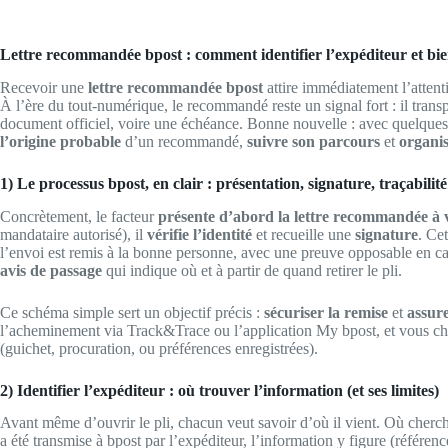
Lettre recommandée bpost : comment identifier l’expéditeur et bie
Recevoir une
lettre recommandée bpost
attire immédiatement l’attenti
À l’ère du tout-numérique, le recommandé reste un signal fort : il tran
document officiel, voire une échéance. Bonne nouvelle : avec quelque
l’origine probable
d’un recommandé,
suivre son parcours
et
organis
1) Le processus bpost, en clair : présentation, signature, traçabilité
Concrètement, le facteur
présente d’abord la lettre recommandée à 
mandataire autorisé), il
vérifie l’identité
et recueille une
signature
. Cet
l’envoi est remis à la bonne personne, avec une preuve opposable en cas 
avis de passage
qui indique où et à partir de quand retirer le pli.
Ce schéma simple sert un objectif précis :
sécuriser la remise
et
assure
l’acheminement via Track&Trace ou l’application My bpost, et vous choi
(guichet, procuration, ou préférences enregistrées).
2) Identifier l’expéditeur : où trouver l’information (et ses limites)
Avant même d’ouvrir le pli, chacun veut savoir d’où il vient. Où cher
a été transmise à bpost par l’expéditeur, l’information y figure (référenc