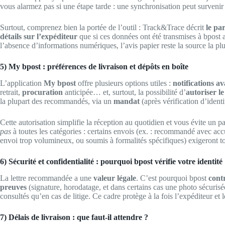
vous alarmez pas si une étape tarde : une synchronisation peut survenir 
Surtout, comprenez bien la portée de l’outil : Track&Trace décrit
le pa
détails sur l’expéditeur
que si ces données ont été transmises à bpost 
l’absence d’informations numériques, l’avis papier reste la source la plu
5) My bpost : préférences de livraison et dépôts en boîte
L’application
My bpost
offre plusieurs options utiles :
notifications av
retrait,
procuration
anticipée… et, surtout, la possibilité d’
autoriser le
la plupart des recommandés, via un
mandat
(après vérification d’identi
Cette autorisation simplifie la réception au quotidien et vous évite un p
pas
à toutes les catégories : certains envois (ex. : recommandé avec accu
envoi trop volumineux, ou soumis à formalités spécifiques) exigeront t
6) Sécurité et confidentialité : pourquoi bpost vérifie votre identité
La lettre recommandée a une
valeur légale
. C’est pourquoi bpost
contr
preuves
(signature, horodatage, et dans certains cas une photo sécurisée
consultés qu’en cas de litige. Ce cadre protège à la fois l’expéditeur et l
7) Délais de livraison : que faut-il attendre ?