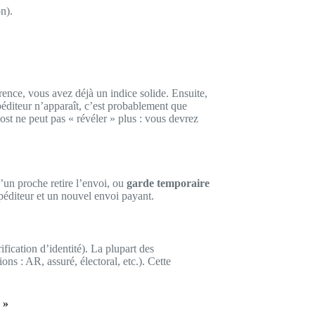
on).
ence, vous avez déjà un indice solide. Ensuite,
éditeur n’apparaît, c’est probablement que
st ne peut pas « révéler » plus : vous devrez
’un proche retire l’envoi, ou
garde temporaire
expéditeur et un nouvel envoi payant.
fication d’identité). La plupart des
ons : AR, assuré, électoral, etc.). Cette
 »