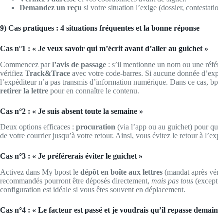
Demandez un reçu
si votre situation l’exige (dossier, contestati
9) Cas pratiques : 4 situations fréquentes et la bonne réponse
Cas n°1 : « Je veux savoir qui m’écrit avant d’aller au guichet »
Commencez par
l’avis de passage
: s’il mentionne un nom ou une référ
vérifiez
Track&Trace
avec votre code-barres. Si aucune donnée d’exp
l’expéditeur n’a pas transmis d’information numérique. Dans ce cas, bpo
retirer la lettre
pour en connaître le contenu.
Cas n°2 : « Je suis absent toute la semaine »
Deux options efficaces :
procuration
(via l’app ou au guichet) pour qu
de votre courrier jusqu’à votre retour. Ainsi, vous évitez le retour à l’
Cas n°3 : « Je préférerais éviter le guichet »
Activez dans My bpost le
dépôt en boîte aux lettres
(mandat après véri
recommandés pourront être déposés directement,
mais pas tous
(excepti
configuration est idéale si vous êtes souvent en déplacement.
Cas n°4 : « Le facteur est passé et je voudrais qu’il repasse demain